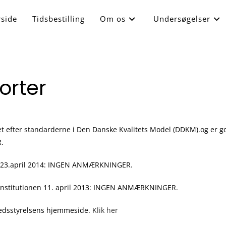
rside
Tidsbestilling
Om os
Undersøgelser
orter
ret efter standarderne i Den Danske Kvalitets Model (DDKM).og er 
.
g 23.april 2014: INGEN ANMÆRKNINGER.
institutionen 11. april 2013: INGEN ANMÆRKNINGER.
hedsstyrelsens hjemmeside.
Klik her