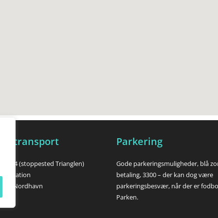
lig transport
Parkering
A og 14 (stoppested Trianglen)
Gode parkeringsmuligheder, blå z
len Station
betaling, 3300 – der kan dog være
eller Nordhavn
parkeringsbesvær, når der er fodb
Parken.