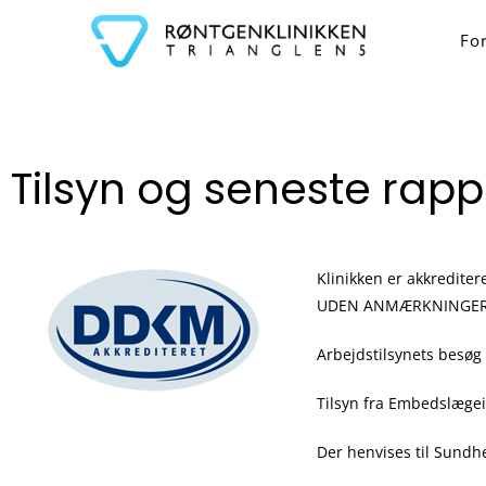
Fo
Tilsyn og seneste rapp
Klinikken er akkredite
UDEN ANMÆRKNINGER
Arbejdstilsynets besø
Tilsyn fra Embedslæge
Der henvises til Sund