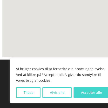
Vi bruger cookies til at forbedre din browsingoplevelse.
Kontakt os
Offent
Ved at klikke på "Accepter alle", giver du samtykke til
vores brug af cookies.
Røntgenklinikken Trianglen
Buslinje 1
Trianglen 5, 2100 København Ø
M3, Triang
35 26 71 06
Østerport 
Tilpas
Afvis alle
Accepter alle
rtg@trianglen5.dk