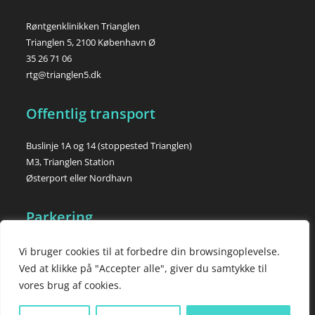
Røntgenklinikken Trianglen
Trianglen 5, 2100 København Ø
35 26 71 06
rtg@trianglen5.dk
Offentlig transport
Buslinje 1A og 14 (stoppested Trianglen)
M3, Trianglen Station
Østerport eller Nordhavn
Parkering
Gode parkeringsmuligheder, blå zone betaling, 3300 – der kan
Vi bruger cookies til at forbedre din browsingoplevelse.
dog være parkeringsbesvær, når der er fodboldkamp i Parken.
Ved at klikke på "Accepter alle", giver du samtykke til
vores brug af cookies.