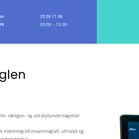
lefon
35 26 71 06
09:00 – 15:30
fre
nglen
alm. røntgen- og ultralydundersøgelser
isk mammografi (mammografi, ultralyd og
undersøgelse)