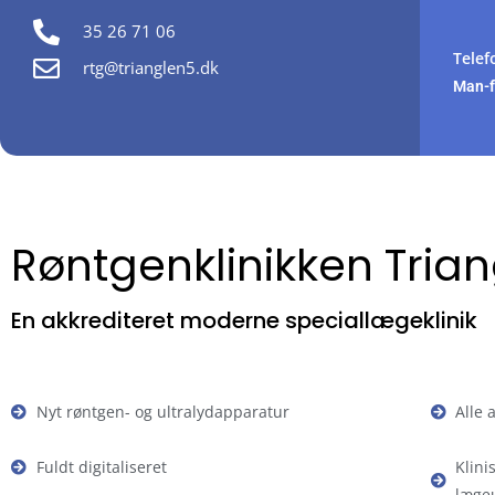
35 26 71 06
Te
rtg@trianglen5.dk
Man-
Røntgenklinikken Tria
En akkrediteret moderne speciallægeklinik
Nyt røntgen- og ultralydapparatur
Alle 
Fuldt digitaliseret
Klin
læge