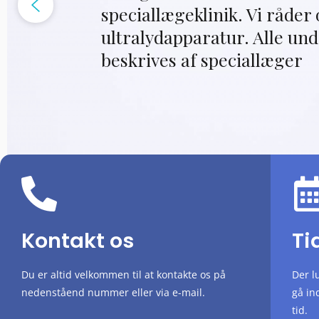
speciallægeklinik. Vi råder
ultralydapparatur. Alle und
beskrives af speciallæger
Kontakt os
Ti
Du er altid velkommen til at kontakte os på
Der lu
nedenståend nummer eller via e-mail.
gå in
tid.