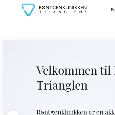
F
Velkommen til
Trianglen
Røntgenklinikken er en ak