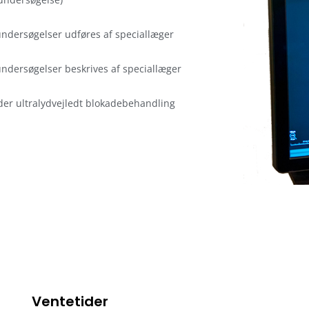
undersøgelser udføres af speciallæger
undersøgelser beskrives af speciallæger
der ultralydvejledt blokadebehandling
Ventetider