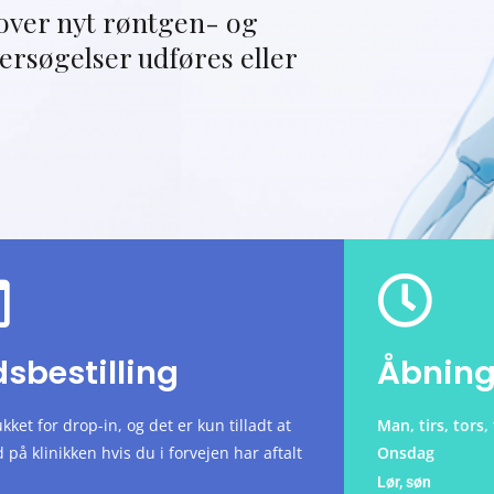
 over nyt røntgen- og
ersøgelser udføres eller
dsbestilling
Åbning
kket for drop-in, og det er kun tilladt at
Man, tirs, tor
d på klinikken hvis du i forvejen har aftalt
Onsdag
Lør, søn