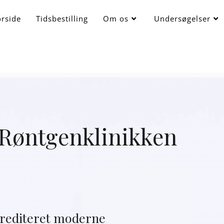
orside
Tidsbestilling
Om os
Undersøgelser
 Røntgenklinikken
krediteret moderne